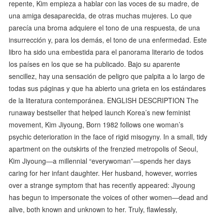
repente, Kim empieza a hablar con las voces de su madre, de
una amiga desaparecida, de otras muchas mujeres. Lo que
parecía una broma adquiere el tono de una respuesta, de una
insurrección y, para los demás, el tono de una enfermedad. Este
libro ha sido una embestida para el panorama literario de todos
los países en los que se ha publicado. Bajo su aparente
sencillez, hay una sensación de peligro que palpita a lo largo de
todas sus páginas y que ha abierto una grieta en los estándares
de la literatura contemporánea. ENGLISH DESCRIPTION The
runaway bestseller that helped launch Korea’s new feminist
movement, Kim Jiyoung, Born 1982 follows one woman’s
psychic deterioration in the face of rigid misogyny. In a small, tidy
apartment on the outskirts of the frenzied metropolis of Seoul,
Kim Jiyoung―a millennial “everywoman”―spends her days
caring for her infant daughter. Her husband, however, worries
over a strange symptom that has recently appeared: Jiyoung
has begun to impersonate the voices of other women―dead and
alive, both known and unknown to her. Truly, flawlessly,