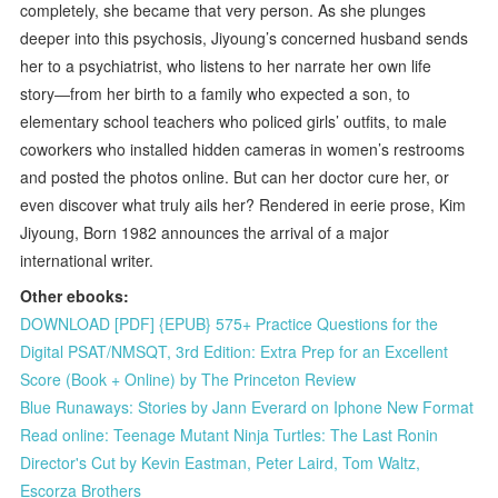
completely, she became that very person. As she plunges
deeper into this psychosis, Jiyoung’s concerned husband sends
her to a psychiatrist, who listens to her narrate her own life
story―from her birth to a family who expected a son, to
elementary school teachers who policed girls’ outfits, to male
coworkers who installed hidden cameras in women’s restrooms
and posted the photos online. But can her doctor cure her, or
even discover what truly ails her? Rendered in eerie prose, Kim
Jiyoung, Born 1982 announces the arrival of a major
international writer.
Other ebooks:
DOWNLOAD [PDF] {EPUB} 575+ Practice Questions for the
Digital PSAT/NMSQT, 3rd Edition: Extra Prep for an Excellent
Score (Book + Online) by The Princeton Review
Blue Runaways: Stories by Jann Everard on Iphone New Format
Read online: Teenage Mutant Ninja Turtles: The Last Ronin
Director's Cut by Kevin Eastman, Peter Laird, Tom Waltz,
Escorza Brothers