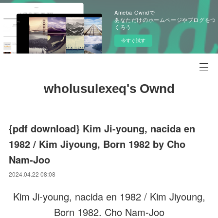
Ameba Owndで
あなただけのホームページやブログをつ
くろう
今すぐ試す
wholusulexeq's Ownd
{pdf download} Kim Ji-young, nacida en
1982 / Kim Jiyoung, Born 1982 by Cho
Nam-Joo
2024.04.22 08:08
Kim Ji-young, nacida en 1982 / Kim Jiyoung,
Born 1982. Cho Nam-Joo